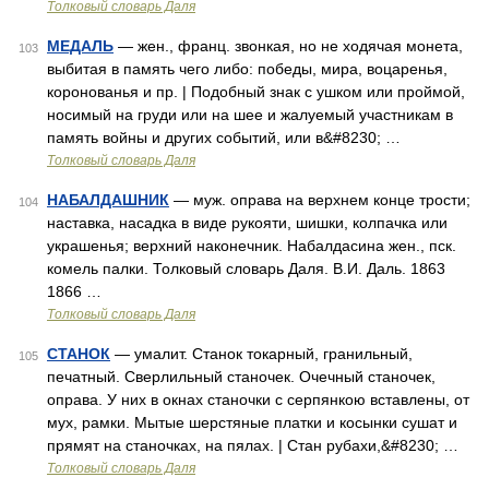
Толковый словарь Даля
МЕДАЛЬ
— жен., франц. звонкая, но не ходячая монета,
103
выбитая в память чего либо: победы, мира, воцаренья,
коронованья и пр. | Подобный знак с ушком или проймой,
носимый на груди или на шее и жалуемый участникам в
память войны и других событий, или в&#8230; …
Толковый словарь Даля
НАБАЛДАШНИК
— муж. оправа на верхнем конце трости;
104
наставка, насадка в виде рукояти, шишки, колпачка или
украшенья; верхний наконечник. Набалдасина жен., пск.
комель палки. Толковый словарь Даля. В.И. Даль. 1863
1866 …
Толковый словарь Даля
СТАНОК
— умалит. Станок токарный, гранильный,
105
печатный. Сверлильный станочек. Очечный станочек,
оправа. У них в окнах станочки с серпянкою вставлены, от
мух, рамки. Мытые шерстяные платки и косынки сушат и
прямят на станочках, на пялах. | Стан рубахи,&#8230; …
Толковый словарь Даля