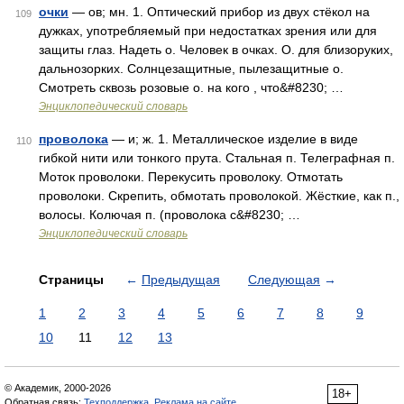
очки
— ов; мн. 1. Оптический прибор из двух стёкол на
109
дужках, употребляемый при недостатках зрения или для
защиты глаз. Надеть о. Человек в очках. О. для близоруких,
дальнозорких. Солнцезащитные, пылезащитные о.
Смотреть сквозь розовые о. на кого , что&#8230; …
Энциклопедический словарь
проволока
— и; ж. 1. Металлическое изделие в виде
110
гибкой нити или тонкого прута. Стальная п. Телеграфная п.
Моток проволоки. Перекусить проволоку. Отмотать
проволоки. Скрепить, обмотать проволокой. Жёсткие, как п.,
волосы. Колючая п. (проволока с&#8230; …
Энциклопедический словарь
Страницы
←
Предыдущая
Следующая
→
1
2
3
4
5
6
7
8
9
10
11
12
13
© Академик, 2000-2026
18+
Обратная связь:
Техподдержка
,
Реклама на сайте