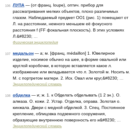
ЛУПА
— (от франц. loupe), оптич. прибор для
106
рассматривания мелких объектов, плохо различимых
глазом. Наблюдаемый предмет ОО1 (рис. 1) помещают от
Л. на расстоянии, немного меньшем её фокусного
расстояния f (FF фокальная плоскость). В этих условиях
Л.&#8230; …
Физическая энциклопедия
медальон
— а; м. [франц. médaillon] 1. Ювелирное
107
изделие, носимое обычно на шее, в форме овальной или
круглой коробочки, в которую вставляется какое л.
изображение или вкладывается что л. Золотой м. Носить м.
М. с портретом матери. 2. Иск. Овал или круг,&#8230; …
Энциклопедический словарь
обделка
— и; ж. 1. к Обделать обделывать (1 2 зн.). О.
108
алмаза. О. кожи. 2. Устар. Отделка, оправа. Золотая о.
кинжала. Двери с медной обделкой. 3. Спец. Постоянное
крепление, облицовка подземного сооружения,
образующие внутреннюю поверхность его и&#8230; …
Энциклопедический словарь