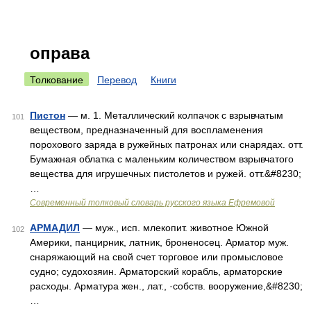
оправа
Толкование
Перевод
Книги
Пистон
— м. 1. Металлический колпачок с взрывчатым
101
веществом, предназначенный для воспламенения
порохового заряда в ружейных патронах или снарядах. отт.
Бумажная облатка с маленьким количеством взрывчатого
вещества для игрушечных пистолетов и ружей. отт.&#8230;
…
Современный толковый словарь русского языка Ефремовой
АРМАДИЛ
— муж., исп. млекопит. животное Южной
102
Америки, панцирник, латник, броненосец. Арматор муж.
снаряжающий на свой счет торговое или промысловое
судно; судохозяин. Арматорский корабль, арматорские
расходы. Арматура жен., лат., ·собств. вооружение,&#8230;
…